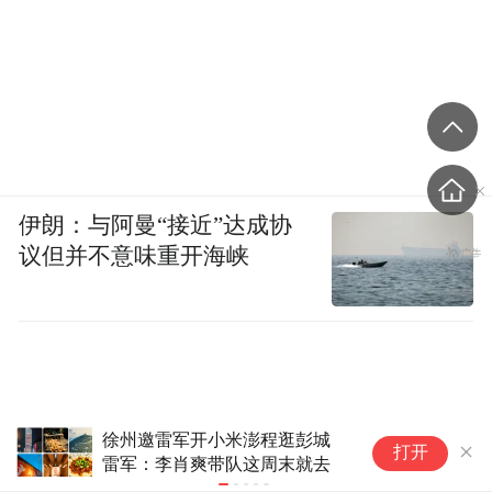
伊朗：与阿曼“接近”达成协
议但并不意味重开海峡
徐州邀雷军开小米澎程逛彭城
小米
打开
雷军：李肖爽带队这周末就去
样子