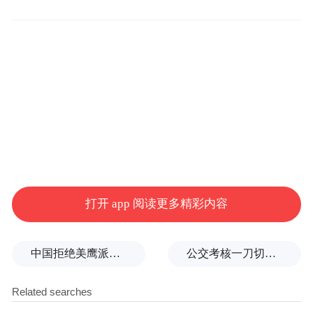
打开 app 阅读更多精彩内容
中国拒绝美鹰派副防长访华？弦外之音被热议
公交考核一刀切司机不敢开空调：别把压力转嫁一线员工