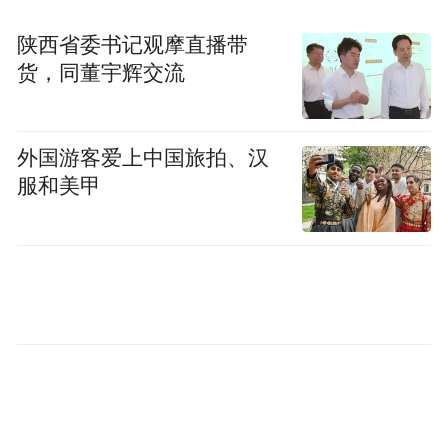
证 4 级赛道，全长 1612 米，逆时针设计，共
14 个弯角，10 左 4 右。
陕西省委书记观摩直播带
货，同董宇辉交流
外国游客爱上中国旅拍、汉
服和美甲