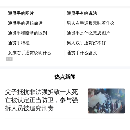
“特别声明：以上作品内容(包括在内的视频、图片或音
频)为凤凰网旗下自媒体平台“大风号”用户上传并发
热点新闻
布，本平台仅提供信息存储空间服务。
Notice: The content above (including the videos,
父子抵抗非法强拆致一人死
pictures and audios if any) is uploaded and posted
by the user of Dafeng Hao, which is a social media
亡被认定正当防卫，参与强
platform and merely provides information storage
拆人员被追究刑责
space services.”