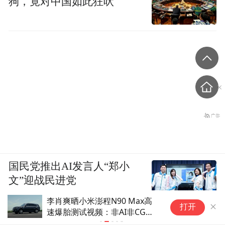
狗，竟对中国如此狂吠
拆解、学习分析，我觉得 model Y是做得非常
好，它成为全球销冠绝对不仅仅是马斯克的
品牌效应，还有很多可学的东西，将来有机
会可能我们跟大家再仔细讲一讲，他们领先
还不仅仅是能耗，FSD，他们还有很多方面
是领先的，当然我觉得我们小米也不错，我
们还是要虚心地向他们学习，这样我们才能
做出更好的车。
国民党推出AI发言人“郑小
文”迎战民进党
李肖爽晒小米澎程N90 Max高
首
打开
速爆胎测试视频：非AI非CG，
R
一镜到底全实拍
日