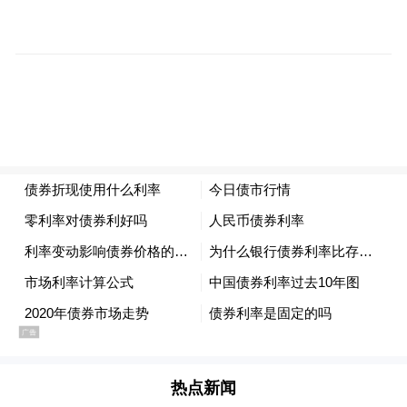
当晚，小米汽车发出了滚动式战报，先是3分
钟，大定突破20万辆，接着是1小时，大定突
破28.9万辆，因为数字滚动太快，还有人P了
一张假图，让小米不得不出来辟谣。有人在
朋友圈锐评：小米让卖车像呼吸一样简单。
雷军说，他在前一天已经告诉内部“只要比去
我觉得拿
年SU7好就行”，但最终远超预期，“
到这么多订单还是挺激动的，远超了我的想
象”
。
热点新闻