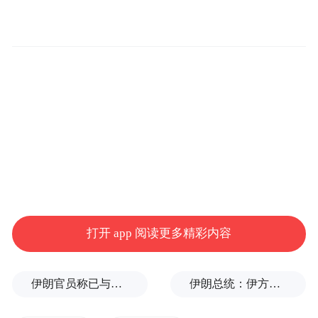
员递上一个手机，雷军表情淡定，但语气已
经显露惊喜，“2分钟……大定19.6万……锁
单12.2万辆……”他边说边翻转手机给包括凤
凰网科技在内的媒体展示。
现场顿时爆发起掌声，“可能我们大家一起见
证了中国汽车工业的一个奇迹吧，我觉得真
的很了不起，是所有的用户和我们一起创造
的，特别特别的激动，感谢所有下订单的用
户们，感谢你们的支持，这辆车我们真的下
打开 app 阅读更多精彩内容
了很大的功夫。”
伊朗官员称已与阿曼就霍尔木兹海峡通行问题明确总体框架
伊朗总统：伊方未在涉谅解备忘录的谈判中作任何让步