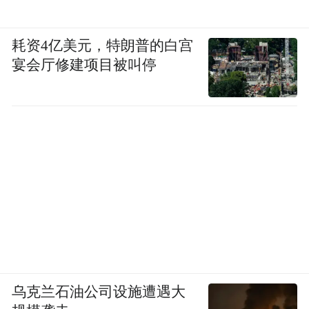
来觉得自己是新手，我觉得要求不够高。今
天我们一定要把自己当重点车企看待，这个
耗资4亿美元，特朗普的白宫
宴会厅修建项目被叫停
反正我们不把自己看，别人也这么看我们
的，我们要高标准、严要求，我就要改变心
态。
“谈左右互搏：YU7火力很猛，但对SU7有信
心”
我昨天在内部就讲只要比去年SU7好就行，
乌克兰石油公司设施遭遇大
那像北京工厂的这个产能的话是如何安排