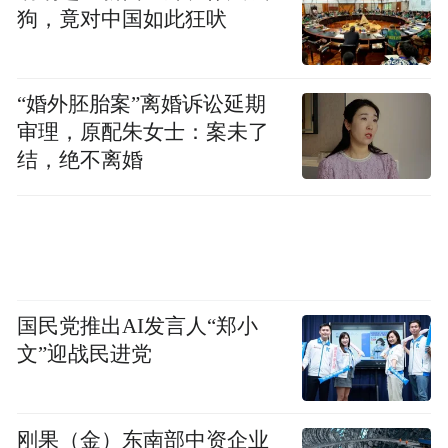
狗，竟对中国如此狂吠
觉得所有的同行不是这么看的，还是挺高看
我们的”。
“婚外胚胎案”离婚诉讼延期
此外，让雷军和小米都意外的是，YU7发布
审理，原配朱女士：案未了
前夕，他们曾三次调高SU7的新增订单。“就
结，绝不离婚
在YU7这么强大的火力下，SU7的新增订单
调高了 3次，所以我自己觉得YU7的数量肯
定会比SU7高，但SU7也不会低，我对SU7还
是挺有信心的。”
国民党推出AI发言人“郑小
从新生到被高看，小米只用了一年时间，也
文”迎战民进党
应对这个时
给了小米巨大的压力。雷军说，
代的变化，小米要做好几件事情——第一个
刚果（金）东南部中资企业
便是谨言慎行，“每一句话要说得非常准确，