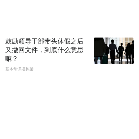
汽车人所做的贡献是密不可分的。中国已经
成了全球最大的汽车制造国和最大的使用
国，第二，智能电动汽车又给了我们一个不
能叫弯道，叫换道超车的机会，是因为智能
鼓励领导干部带头休假之后
化背后的技术是什么呢？是芯片、操作系
又撤回文件，到底什么意思
嘛？
统、AI、互联网、信息科技、消费电子，这
个领域里面其实除了中美两个国家以外，其
基本常识项栋梁
他国家离我们有距离。
我觉得在这个领域，我们绝对有能力比日本
企业、德国企业做得好，这些领域都是我们
比较领先的，所以我觉得中国要抓住这个战
略机遇期，让我们的智能电动汽车真正成为