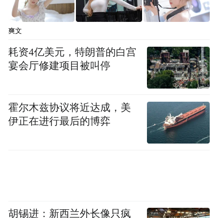
爽文
小米SU7在一年前的3月发布，发布当晚4分
也就是说，YU7不是翻倍，
钟大定破1万辆。
耗资4亿美元，特朗普的白宫
宴会厅修建项目被叫停
而是在翻倍的基础上，在后面直接加了一个
0。
霍尔木兹协议将近达成，美
成绩的跨越式突破，不仅给了小米和雷军喜
伊正在进行最后的博弈
悦，更改变了他们的心态。“我有一次在内部
的一个讲话，泄露出来以后也挺狼狈的，也
被骂得很惨。这个其实我讲的也是实话。我
说我们去年一年，算一年级新生，总共卖了
13万辆。只有人家比亚迪一周的销量，我说
我们就是小孩子……但是万万没有想到，我
胡锡进：新西兰外长像只疯