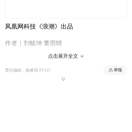
凤凰网科技《浪潮》出品
作者｜刘毓坤 董雨晴
点击展开全文
“我刚才讲我们的压力还是挺大的，因为期望
值很高，这跟去年不一样。第二点竞争也很
举报
责任编辑：杨睿琪 PT115
激烈。而且我觉得Model Y做得还是挺好的，
全球销冠…………哇，我天（非常小声）
……”
6月26日晚9点，从演讲台上走下的雷军转战
来到采访间，开场的话刚说到一半，工作人