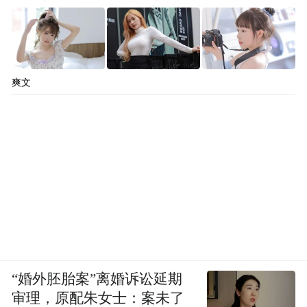
在首位。
爽文
“婚外胚胎案”离婚诉讼延期
这个各位想一想，大家都觉得小米没干过工
审理，原配朱女士：案未了