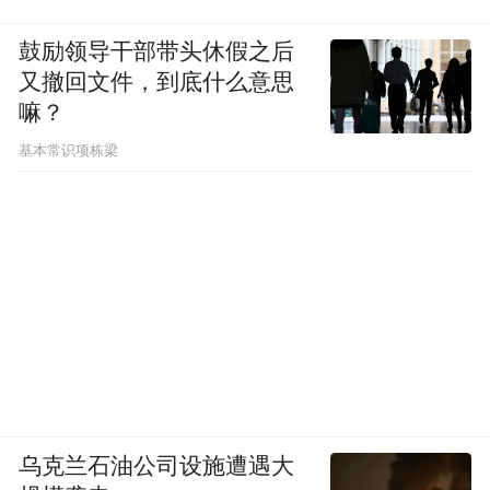
“谈流量时代的困境：小米要谨言慎行，任何
鼓励领导干部带头休假之后
瑕疵都可能被放大”
又撤回文件，到底什么意思
嘛？
我们今天面临一个很痛苦的环境，就是无论
基本常识项栋梁
哪个企业比较火，它的舆情都特别地复杂，
这就是我们面对的一个现实的困难，也是一
个自媒体时代所带来的困难，或者叫流量时
我觉得应对这个时代的变化的话，我觉
代。
得小米要做好几件事情。第一个谨言慎行，
就是每一句话要说得非常准确，
要进一步提
高准确度，一定要把自己的事情做好，因为
任何瑕疵都可能被放大，我觉得这是我们最
乌克兰石油公司设施遭遇大
重要需要做的。同时还要坚定不移地走自己