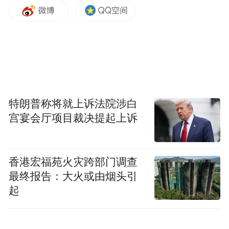
特朗普称将就上诉法院涉白
雷军再次提到，小米测试投入了653辆车，道
宫宴会厅项目裁决提起上诉
路实测650（万）公里，“其中我自己全程开
了两趟，从北京到上海。我们对这辆车的质
量、安全下了很大的功夫，在辅助驾驶这一
香港宏福苑火灾跨部门调查
最终报告：大火或由烟头引
块，我们全套的高阶辅助驾驶硬件全部标配
起
而且在端到端的系统， 1, 000万 clips的版本
也随车搭载……”。