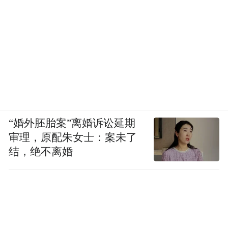
产品发了一年零三
进入汽车行业四年时间，
个月，反正也是感慨万千
。我有一次在内部
的一个讲话，泄露出来以后也挺狼狈的，也
被骂得很惨。这个其实我讲的也是实话。我
觉得我说我们去年一年，我们算一年级新
“婚外胚胎案”离婚诉讼延期
生，总共卖了 13万辆。只有人家比亚迪一周
审理，原配朱女士：案未了
结，绝不离婚
的销量，我说我们一年只卖了人家一周的销
量，我说我们就是小孩子，我们新生这个不
知道怎么表达，我们觉得我们是新手，估计
大家也不会怎么说，也会更关心和支持我们
一下，因为我们是新来的这个，但是万万没