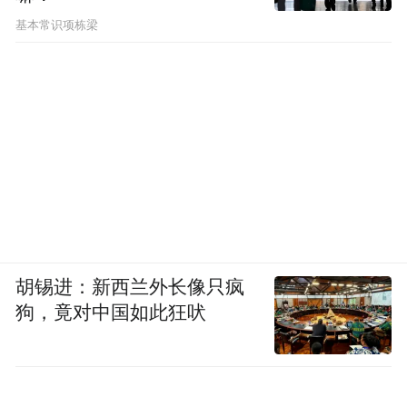
捷、媲美特斯拉，都定了很高的目标，包括
基本常识项栋梁
我们初期第一台车均价大概在 26万人民币，
我对于反内卷
所以我觉得坚持高端化引领。
我觉得有三条总结，第一条科技创新一定要
在技术上加大投入。第二个要在质量上下工
夫，第三个要高端化引领，要敢于跟全球顶
级车企亮剑。
我在一年前的发布上就讲了，
只要开始追赶，我们就走在赢的路上，不要
怕，就包括特斯拉 model Y也很厉害，我记得
胡锡进：新西兰外长像只疯
我们国内的厂商动不动就什么七大门派围攻
狗，竟对中国如此狂吠
光明顶，最后全部输光了。我觉得不要怕，
model Y的确做得很好，我们还是要有敢于亮
剑的精神吧。