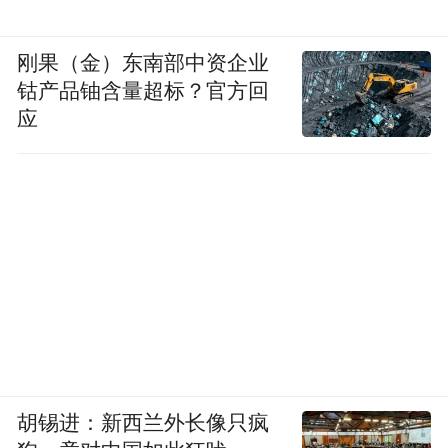
世界级水平，我觉得就像六边形战士，我们
在很多维度上很强，还缺一些维度，我觉得
刚果（金）东南部中资企业
怎么把这些维度真正地推上去？比如说哪些
钴产品铀含量超标？官方回
维度，机械素质是整个汽车的基本功，还有
应
高端化，高端化以往都是BBA，保时捷、法
拉利，我们能不能做出人家的那种豪华感、
舒适感，还有在科技上怎么突破？所以我相
信在未来的几年里，中国汽车工业还会进一
步往前挺进。
model Y还是做得挺好的，这四年来我也跟很
多车企的同行交流，有很多人都觉得说
model Y是一个毛坯房什么的，因为我自己是
胡锡进：新西兰外长像只疯
做科技的，我们也对 model Y进行了很深入的