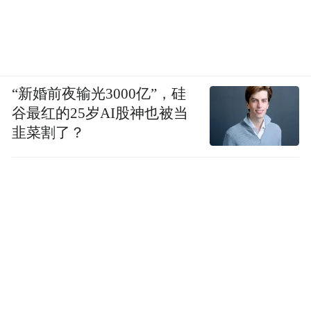
戒芯片会考虑在车上应用，第一代我们主要
是验证技术，主要这个技术好到无法相信。
所以我们这几款手机和平板备货都很少，我
也看到有些负面说我们卖不动，瞎扯，你知
“新婚前夜输光3000亿”，硅
道吗？主要是三四年前你敢定多大量？你能
谷最红的25岁AI股神也被当
知道做出来有这么好吗？你肯定不知道，所
韭菜割了？
以怎么说呢？我觉得我们下一步肯定会按我
们全部自研了四合一的预控制器。我们就是
为了掌握这里面所有的技术，为将来小米自
研芯片上车做好准备。