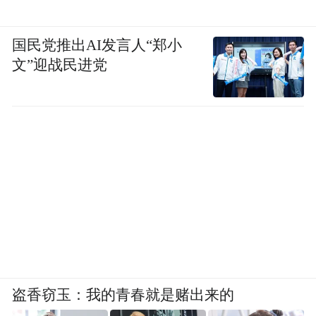
“谈价格战与反内卷：纽北的成绩和各项技术
投入密不可分”
国民党推出AI发言人“郑小
文”迎战民进党
首先我们小米进入汽车行业的时候就下决心
从核心技术做起，在技术领域里面持续创
我们能在纽北拿出这么好的成绩，跟我
新。
们在电机、电池、底盘各项技术上的投入是
密不可分的。
像我们V8S的超级电机，不仅
仅是自研的，为了怕网上的一些喷子喷，我
们专门在自己工厂生产和制造的，都没有找
代工厂做，就是怕大家又喷我们，所以我觉
得第一点还是得卷技术创新，还是得卷安
全、品质、耐久度，比如说我们为什么要卷
盗香窃玉：我的青春就是赌出来的
24小时的耐力测试，为什么要卷？上千万公