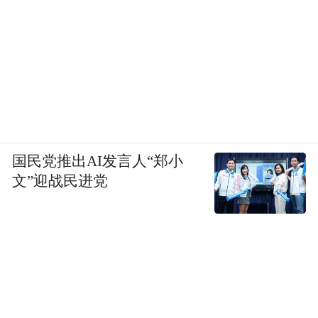
做芯片的周期需要 3 ~ 4年时间。实话实说，
国民党推出AI发言人“郑小
做 O1的时候，我们完全没有想到 O1做得这
文”迎战民进党
么好，我真的没想到。所以整个 O1的芯片的
总量定的数量就不够，规划的时候做了四款
产品。但真的说到这里，我特别感谢朱丹领
军的整个芯片团队，为小米作出了巨大贡
献。因为我自己用的也是玄戒的手机，所以
性能体验特别好啊。我觉得我们在第二代玄