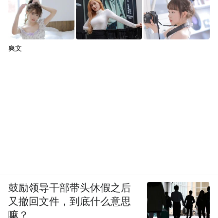
里的道路测试，这些都是为了卷科技创新，
卷品质。
爽文
这里我还特别说一条，卷高端化引领，我们
中国人在中低端产品上是非常强的，真正的
难点怎么向高端挺进，怎么能够跟世界级的
鼓励领导干部带头休假之后
车企同场竞技。我们在进入汽车这个市场的
又撤回文件，到底什么意思
嘛？
时候，一上来就标定了能不能够媲美保时