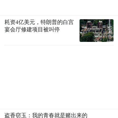
1, 000亿在研发上，这么立竿见影。所以我觉
机会很重
得最重要的还是要重视能力建设，
要，能力更重要
。能力还不是单维度的能
耗资4亿美元，特朗普的白宫
就像我
力，你要方方面面能力都要提升的。
宴会厅修建项目被叫停
们这次成功以后，有个别同行把它包装成小
米是靠营销赢的。你们今天看我们的每一个
指标、每一项能力，在任何一个维度里面，
我觉得在绝大部分数字里面小米都是领先
的。
我觉得无论是产品研发、产品质量还是
设计每个维度。当然小米也还有很多不足，
我们很清楚，我们每天都在反思我们的哪里
不足，我们怎么进一步增强和提高，所以我
觉得最重要，我们把整个小米的能力建设放
盗香窃玉：我的青春就是赌出来的