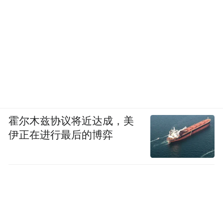
我们大家都特别特别的担心说YU7发布以后
会不会没有人买SU7了？我们内部也很多人
霍尔木兹协议将近达成，美
担心。其实我挺自信的，我觉得喜欢开轿车
伊正在进行最后的博弈
的人和喜欢 SUV的人其实是两类人，虽然中
间有很多重合度，但是吧，还是有很多人喜
欢驾驶，觉得轿车开起来舒服。当然也有人
觉得诶， SUV空间大，所以它是两种完全不
一样的人，都有自己的固定的铁粉，但我们