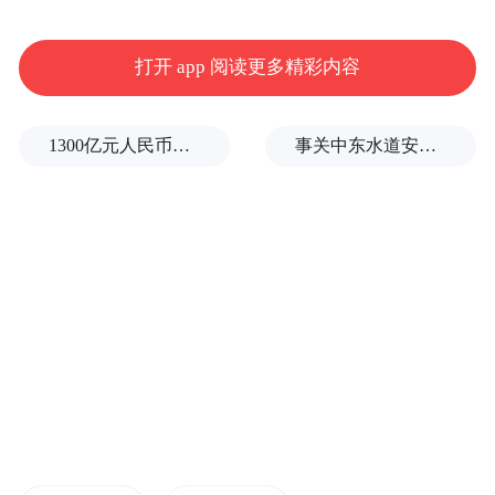
打开 app 阅读更多精彩内容
1300亿元人民币，阿根廷：同中国延长5年货币互换协议
事关中东水道安全，沙特、埃及、土耳其、巴基斯坦外长举行会晤