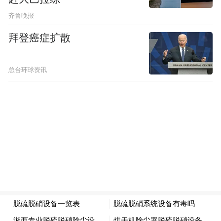
公开信息显示，截至2024年底，已有1200名
齐鲁晚报
京东退休员工通过企业缴纳的社保获得养老
拜登癌症扩散
金，实现“老有所养”，整体员工留存率也高
于行业均值。
总台环球资讯
自京东近期宣布开启外卖业务、对入驻商家
免佣金等消息后，这一“交社保”的传统也被
复制到外卖业务板块，京东方面表示“希望与
社会各界共同推动、不断完善外卖骑手权益
保障”。
事实上，近两日出现的这种“福利竞赛”现
象，背后更是深刻的商业逻辑转换——自
2024年“反内卷”趋势逐渐明确，一方面多平