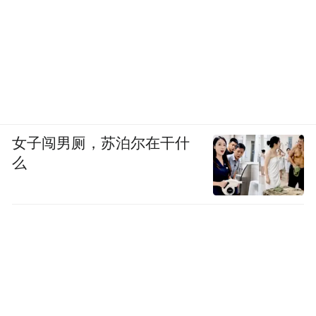
女子闯男厕，苏泊尔在干什
么