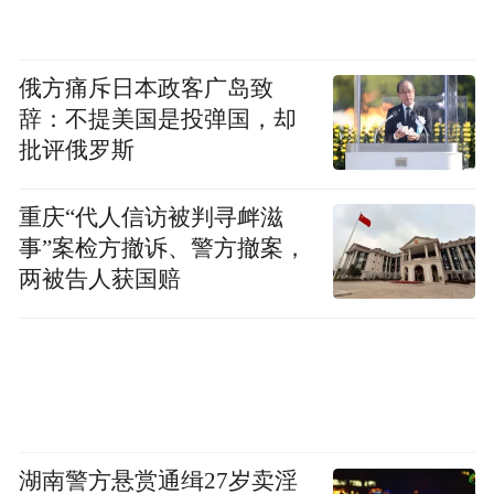
俄方痛斥日本政客广岛致
辞：不提美国是投弹国，却
批评俄罗斯
如今在小黄鱼一搜，努比亚阿尔法智能手表
重庆“代人信访被判寻衅滋
的二手价格居然在500元以上，还有很多人标
事”案检方撤诉、警方撤案，
价600-800元左右，比当年新机清仓价还要
两被告人获国赔
贵，也算是活久见了。
“特别声明：以上作品内容(包括在内的视频、图片或音
频)为凤凰网旗下自媒体平台“大风号”用户上传并发
布，本平台仅提供信息存储空间服务。
Notice: The content above (including the videos,
湖南警方悬赏通缉27岁卖淫
pictures and audios if any) is uploaded and posted