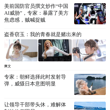
兴系产品的惯例。包括中兴Axon系列手机、
美前国防官员撰文炒作“中国
努比亚Z系列手机等产品，照样是半年后价格
AI威胁”，专家：暴露了美方
暴跌，一两年后价格腰斩。当然，以上结论
焦虑感，贼喊捉贼
只限新机，在二手市场它反而保值率惊人。
盗香窃玉：我的青春就是赌出来的
爽文
专家：朝鲜选择此时发射导
弹，威慑日本意图明显
让领导干部带头休，难解体