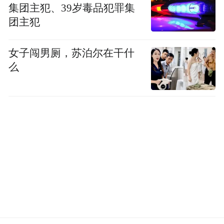
by the user of Dafeng Hao, which is a social media
集团主犯、39岁毒品犯罪集
platform and merely provides information storage
团主犯
space services.”
女子闯男厕，苏泊尔在干什
么