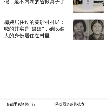
宣称这块屏幕拥有10万次以上的扭曲寿命。
假，最不内卷的省掀桌子了
此外，努比亚阿尔法还搭载高通骁龙2100处
理器，并支持采500万像素摄像头，支持82°
梅姨居住过的黄砂村村民：
广角拍摄，可以用于户外记录。而且还内置
喊的其实是“媒姨”，她以媒
了一块500mAh电池，大于传统智能手表250-
人的身份居住在村里
300mAh的容量值，日常使用的话可保持两天
一充。