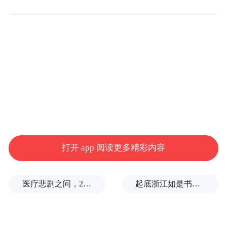
价格昂贵。根据当年的发布会通稿，它的首
发价高达3499元，基本可以买一部同期的旗
舰手机了。
后来你猜咋的？在发布短短半年后，它的价
格就雪崩式暴跌，最后止步于598元的价格，
好像还是联通定制版渠道，降幅高达2901
元，成为了史上降幅最狠的智能手表。
打开 app 阅读更多精彩内容
医疗悲剧之问，2岁半患儿身亡，医生获刑一年
起底浙江如是书院：导师为传销头目，用歪理给家长洗脑，多位学员称遭殴打