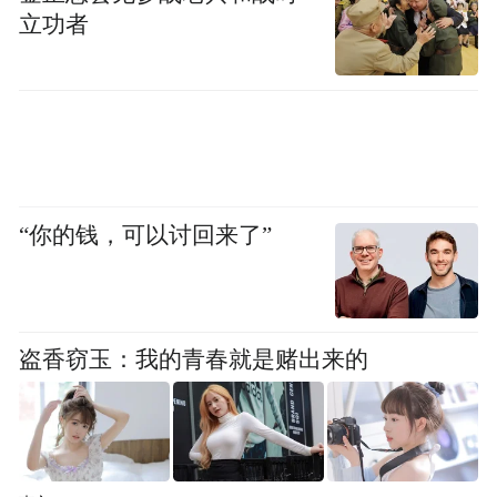
被对手赶超了呗，可是还真不是。
立功者
HTC 在 2012 年的研发投入有 30 亿，在台湾
仅次于台积电，这个规模一直延续到 2015
年。
虽然看数字也不算太大，但是 2015 年 HTC
“你的钱，可以讨回来了”
的营收也就只有 273 亿的样子，研发费用已
经占了自己营收的 11%，而小米在 2015 的
研发投入也只有 15 亿，却已经全面赶超了
盗香窃玉：我的青春就是赌出来的
HTC。
所以，HTC 的失败，反而不是不重视研发，
而是其他的原因，而这些原因，让我感觉还