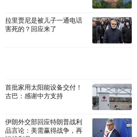
拉里贾尼是被儿子一通电话
害死的？回应来了
这家公司在自己的事业起步阶段可谓顺风顺
水，背靠着当时台湾出色的产业链， HTC 研
发出的 PDA 产品，很快就逐渐奠定了它在市
场上的地位。
首批家用太阳能设备交付！
然而，HTC 并不满足于仅仅只是一个代工
古巴：感谢中方支持
厂。
在 2007 年 5 月 8 日，HTC 就宣布自己要踏
伊朗外交部回应特朗普战利
足自主手机领域。仅仅是一年之后，谷歌公
品言论：美需赢得战争，再