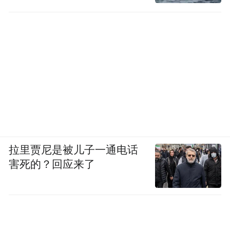
载进了坑里。
面对大厂的专利攻击，HTC 的应对很仓促。
理所当然的，这场专利战争以 HTC 的失败告
终。
2011 年底，HTC 败诉，被认定侵犯了苹果公
司的第 647 号专利，美国决定对 HTC 的部分
智能手机实施进口禁令。从这一年 10 月到
拉里贾尼是被儿子一通电话
2012 年 3 月，HTC 的市场份额缩水 60%，
害死的？回应来了
而三星等公司则迅速蚕食了 HTC 原本占领的
市场。
然而这还不是结束。