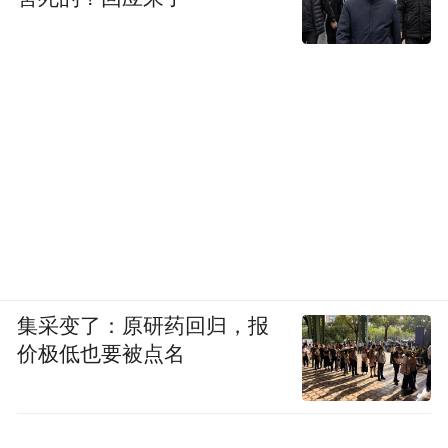
另一方面，HTC 的台湾高管对于大陆的消费
倒不如说
者群体，与其说是不熟悉不了解，
是缺乏尊重。
当时微博一类的社交媒体已经全面铺开，大
多数企业都会在社交媒体上和消费者互动，
不仅拉近双方之间的距离，也能获得第一手
的市场反馈。
但 HTC 却没有这么做，始终端着高冷的形
集采变了：原研药回归，报
象，更重要的是，许多消费者在手机出问题
价极低也要被点名
之后，维权无门，想要维修，几个月渺无音
讯，投诉也不知道该去哪里投诉。