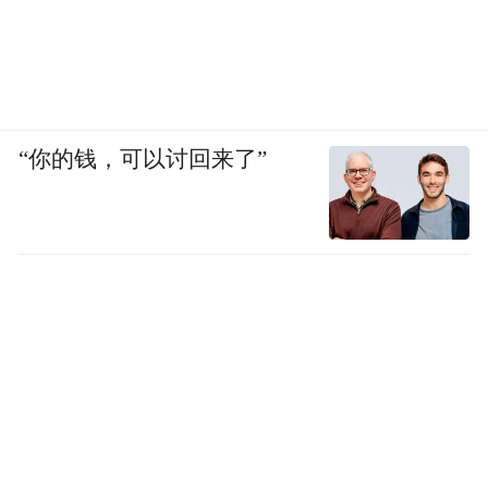
但是在 HTC 经历完几年的顺风顺水之后，它
的弱点很快就被它的对手们发现了。2010 年
3 月，苹果公司正式向美国国际贸易委员会
起诉 HTC 手机侵权，表示 HTC 侵犯了它的
“你的钱，可以讨回来了”
20 项专利，要求在美国禁售 HTC。