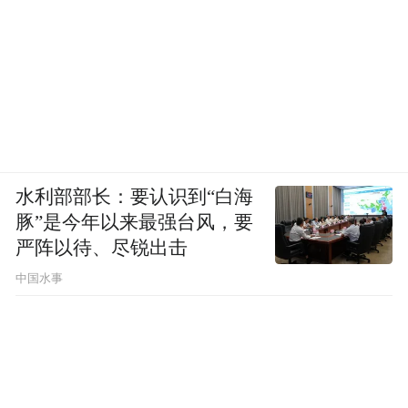
Dream 的第一感觉，就是我要做安卓手机
了。”
2011 年
到了
，HTC 市值的达到了 338.8 亿
美元，超过诺基亚市值的 328.4 亿美元和
正式成为全球第二大
RIM 市值 285 亿美元，
手机厂。
水利部部长：要认识到“白海
豚”是今年以来最强台风，要
严阵以待、尽锐出击
甚至在美国，HTC 的市场占有率打败了所有
中国水事
对手，成为市场第一名。
第一次失败 ——
专利战争