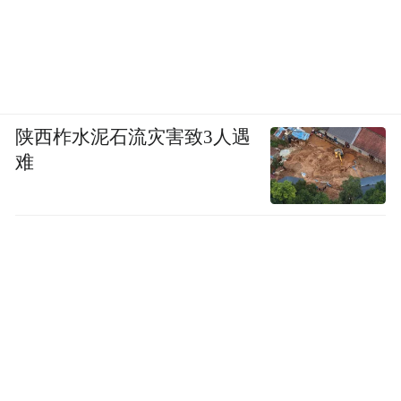
策略有些问题，其实这个认知不算全错，因
为 HTC 在营销上的确也有很大的问题。
当时的大陆手机市场，流行的是手机线下直
营店的模式，但 HTC 在进入大陆市场的时
陕西柞水泥石流灾害致3人遇
候，却已然在沿用欧美市场时期的老模式，
难
也即和电信运营商合作，捆绑销售，推出定
殊不知这一套在大陆已经淘汰。
制化手机，