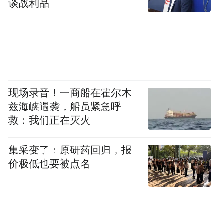
HTC 敏锐地抓住机
谈战利品
布了自己的安卓系统。
会，推出了世界上的第一款安卓手机，HTC
Dream。
现场录音！一商船在霍尔木
兹海峡遇袭，船员紧急呼
救：我们正在灭火
集采变了：原研药回归，报
价极低也要被点名
这款手机仅仅在预售期就售出了 150 万台，
甚至就连小米的创始人雷军都说：“ 我用完