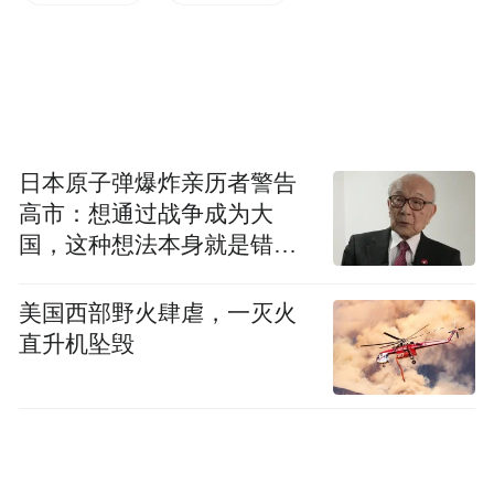
日本原子弹爆炸亲历者警告
哦，让我来看看。
高市：想通过战争成为大
国，这种想法本身就是错误
卖
骁龙 7 Gen 3，4600mAh，12+256GB，
的
4200 人民币！
（ 同价位手机，配置基本比
美国西部野火肆虐，一灭火
直升机坠毁
HTC 高一档 ）