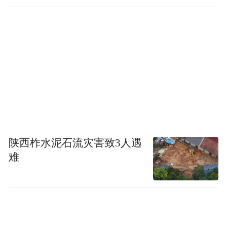
除了芯片组和 CPU，威盛甚至有自主研发
GPU、CDMA、USB、声卡、网卡等各种芯
片的能力，能做到这点的厂商，全世界凤毛
麟角。
陕西柞水泥石流灾害致3人遇
难
正因为如此，在英特尔眼里，威盛是比 AMD
更可怕的敌人，为此，英特尔对其展开了轰
轰烈烈的专利战争。