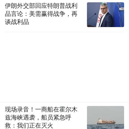
伊朗外交部回应特朗普战利
品言论：美需赢得战争，再
谈战利品
HTC 根本没有这方面的防范意识
然而，
，它
自身既没有足够的专利储备，又没有对海外
现场录音！一商船在霍尔木
市场的详细考察，也不曾培养专利挖掘团
兹海峡遇袭，船员紧急呼
队，只看见了欧美 “ 人傻钱多速来 ”，就一头
救：我们正在灭火