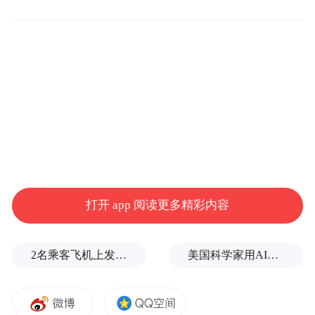
但是 HTC 自己马上做出了回应 —— Fake
News，这店只是我们的一家经销商店铺，不
是专卖店。（ 咱们自己的专卖店早就倒闭完
打开 app 阅读更多精彩内容
了哟 ~~ 不过呢，我们的新手机 HTC U24 Pro
还是在卖哦！）
2名乘客飞机上发生肢体冲突，龙江航空回应
美国科学家用AI制造出16种全新病毒，网民炸了…