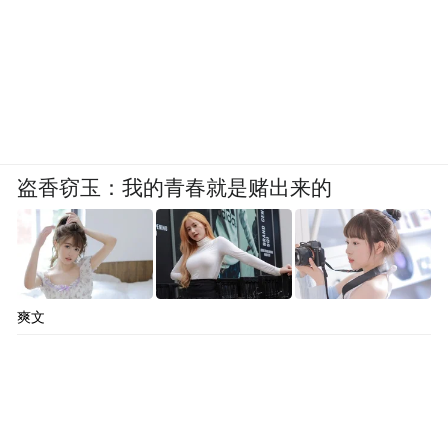
被绞杀之后的威盛，一落千丈，还好有上海
市政府抬了一手，合资成立了一家公司，它
的名字叫兆芯。
而即使把现在的兆芯和威盛加在一起，也没
有办法和当年的威盛比了。
盗香窃玉：我的青春就是赌出来的
王雪红居然在两家公司都吃了同样的亏，而
且都伤到骨子里，也确实有点不可思议。
品牌概念的缺失
爽文
而经过两年的专利战争，HTC 在欧美市场已
经基本快要查无此人了。与此同时，大陆的
智能手机市场却正逢 4G 通讯网络的革新潮