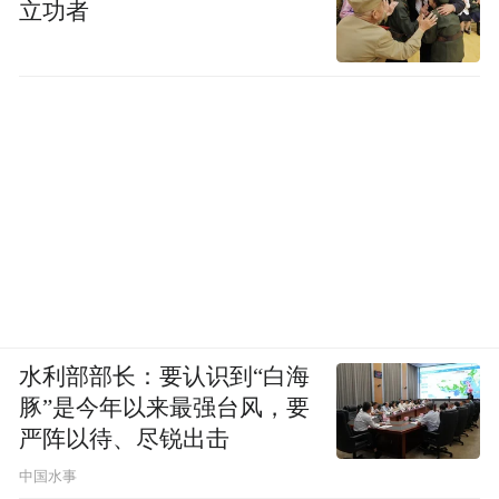
立功者
感觉到 HTC 对于如何做一个品牌完全不懂，
当你的研发不是为了消费者服务的时候，结
果就是越研发，越投入，越亏损，越迟缓。
手机这个行当，和供应链是高度相关的，你
高速发展的时候，所有的供应链都愿意全力
支持，可是当你下降的时候，就会进入一个
死亡螺旋，最终导致自己的死亡。
2017 年，HTC 出售了自己的手机业务，宣布
水利部部长：要认识到“白海
从此 all in VR，到了 2019 年， HTC 更是默
豚”是今年以来最强台风，要
默地关闭了自己的官方天猫和京东旗舰店。
严阵以待、尽锐出击
中国水事
这个曾经力压三星，抗衡苹果，称霸一时的