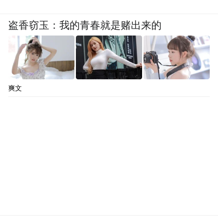
盗香窃玉：我的青春就是赌出来的
这一手段并不新鲜，专利战其实一直是科技
业的常态，这些科技公司们经常在专利上打
来打去，小米也吃过这方面的亏，但是最终
爽文
好歹是撑过来了。
但这一招，却正打中 HTC 的软肋。
大一点的手机厂，为了避免专利问题，一般
都会有自己的专利挖掘团队，并且在销售的
时候，会详细了解当地市场的手机专利注
册，避免自己被起诉侵权。