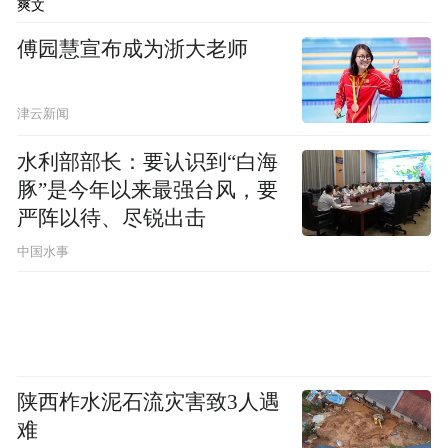
挺有意思的。
爽文
傅园慧宣布成为浙大老师
大家好，今天让我们来聊聊 HTC 为什么会失
败。
津云新闻
当年有多成功
水利部部长：要认识到“白海
豚”是今年以来最强台风，要
1997 年，台湾 “ 经营之神 ” 王永庆的女儿王
严阵以待、尽锐出击
High
雪红，创立了宏达电子股份有限公司，
中国水事
Tech Computer，简称 HTC。
陕西柞水泥石流灾害致3人遇
难