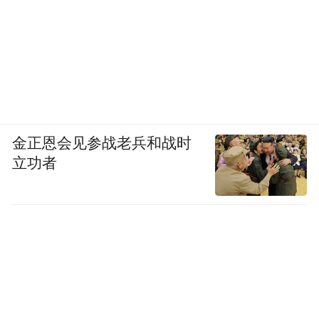
其他的欧美巨头看见苹果成功，纷纷有样学
样，控告 HTC 侵权。一时之间， HTC 在国
际市场上就陷入了四面楚歌的境地。当时的
HTC，在欧美市场每出售一部手机，光是专
利费就要支付 50-70 美元。
金正恩会见参战老兵和战时
短短两年时间，HTC 的市场
到了 2013 年，
立功者
占有率就一落千丈，从全球第二，一下跌出
了前十。
2013 年手机市场占有率