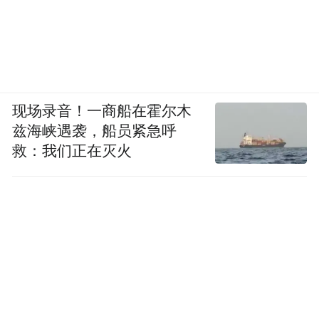
流，随之而来的就是手机换机潮。
明眼人都看得出来，这个时候，大陆市场已
经成为了 HTC 的最后一根救命稻草，那么，
现场录音！一商船在霍尔木
HTC 总应该拥抱大陆了吧？
兹海峡遇袭，船员紧急呼
拥抱了，但只拥抱了一点点。
救：我们正在灭火
但 HTC 表示：