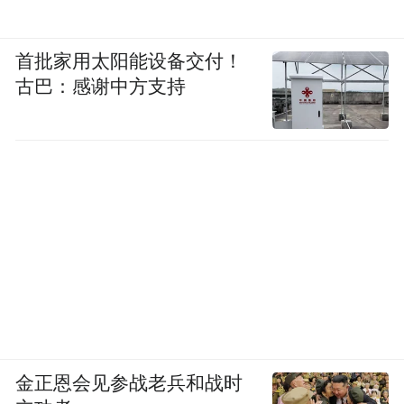
首批家用太阳能设备交付！
“ quietly brilliant ” 就像是一句魔咒，
HTC
古巴：感谢中方支持
很执拗地将自身的品牌定位在 “ 高端机皇 ”
上，一心想要重新打入欧美市场，对于大陆
市场却不够重视，甚至可以说，存在一种毫
无根据的傲慢。
放在自身的手机产品上，早在 2011 年的时
候，小米就发布了售价仅 1999 元的智能手
机。
到了 13 年，国产手机品牌已经四处开花，各
金正恩会见参战老兵和战时
种厂商都在疯狂地卷性价比，但在这个时