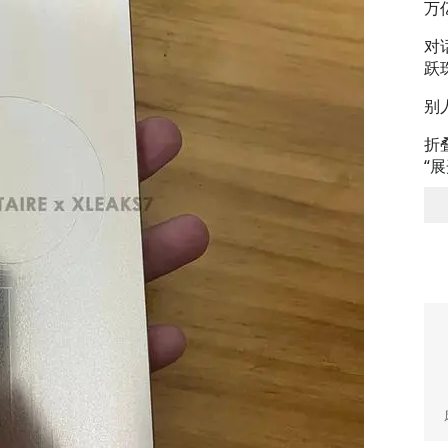
万
对
跃
别
折
“