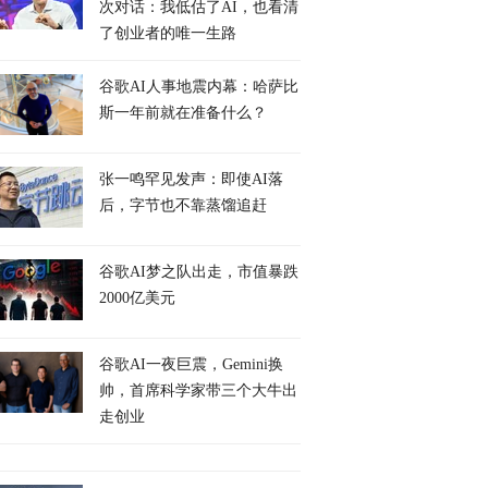
次对话：我低估了AI，也看清
了创业者的唯一生路
谷歌AI人事地震内幕：哈萨比
斯一年前就在准备什么？
张一鸣罕见发声：即使AI落
后，字节也不靠蒸馏追赶
谷歌AI梦之队出走，市值暴跌
2000亿美元
谷歌AI一夜巨震，Gemini换
帅，首席科学家带三个大牛出
走创业