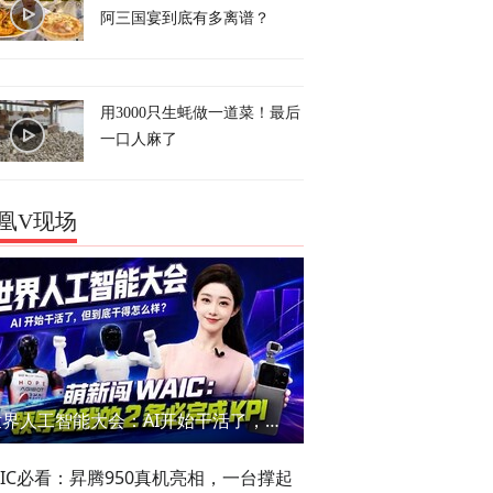
阿三国宴到底有多离谱？
用3000只生蚝做一道菜！最后
一口人麻了
凰V现场
世界人工智能大会：AI开始干活了，但到底干的怎么样？萌新闯WAIC
AIC必看：昇腾950真机亮相，一台撑起