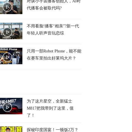
对谈小宇宙播客创始人，AI时
代播客会被取代吗?
不用看脸!播客“相亲”?新一代
年轻人听声音玩恋综
只用一部Robot Phone，能不能
在赛车里拍出好莱坞大片？
为了这片星空，全新猛士
M817把我带到了这里，值
了！
探秘印度国宴！一顿饭2万？