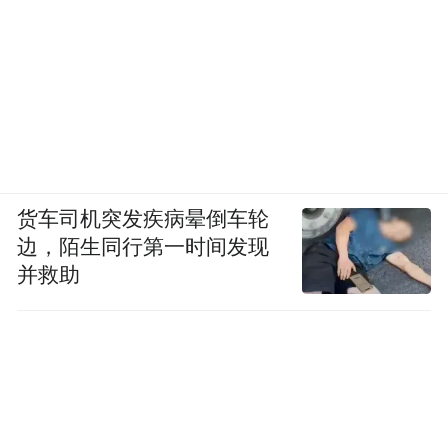
的产品中，也在逐步覆盖小度智能音箱的产
品线，为更多的用户提供新一代AI服务。
与此同时，阿里巴巴的天猫精灵也选择了相
同的做法，早在2023年，阿里旗下的通义大
模型就已经开始接入天猫精灵，为用户提供
更智能的语音交互。随后新增了“未来精灵”
货车司机突发疾病晕倒车轮
品牌，探索AIGC与智能终端的不同组合方
边，陌生同行第一时间发现
式，首发包括未来精灵智能平板在内的三款
并救助
新产品。