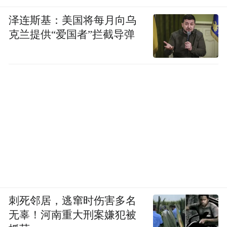
作为国内智能音箱领域的两个领跑者，不管
泽连斯基：美国将每月向乌
克兰提供“爱国者”拦截导弹
是百度还是阿里巴巴，其实都已经选择了相
同的道路。其中百度更是先苹果一步，将对
方仍处于设计阶段的产品变成了实物，随着
后续AI大模型的普及，相信会有更多新生代
的AI设备发布，比如一款可自主移动的智能
机器人。
从目前国内的AI大模型及机器人发展速度来
看，并非遥不可及的幻想。
AI硬件浪潮如火如荼，
刺死邻居，逃窜时伤害多名
无辜！河南重大刑案嫌犯被
苹果节奏慢了一拍