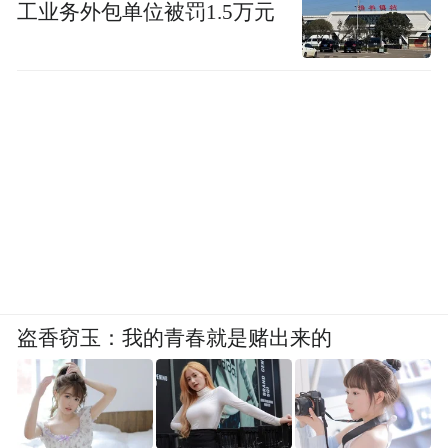
品发布的唯一原因，可能是软件层面上的适
工业务外包单位被罚1.5万元
配尚未解决。
苹果的Apple Intelligence目前仍然
而且，
处于初期阶段，当下更迫切的需求是完善AI
在iPhone、iPad、macOS等设备上的应
用，然后再考虑接入更多的设备与平台。
苹果的桌面机器人，
不会彻底取代智能音箱
盗香窃玉：我的青春就是赌出来的
在查询这款产品的相关信息时，小雷发现这
并非第一次出现类似传闻。早在2023年1月，
就有爆料称苹果准备在2024年发布一款内置7