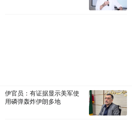
智能家居生态中仍然有属于自己的位置，那
作为卧室、书房等附属空间的智能音频
就是
终端，与苹果桌面机器人组成覆盖全屋的智
能生态。
比如，你可以通过床头的HomePod mini，直
接与处于客厅的苹果桌面机器人对话，而不
用特地走到机器人的旁边。考虑到苹果桌面
机器人的预期售价肯定不会便宜，与
伊官员：有证据显示美军使
HomePod联动组成全屋智能网络也更符合多
用磷弹轰炸伊朗多地
数人的需求。
将智能音箱升级成机器人，