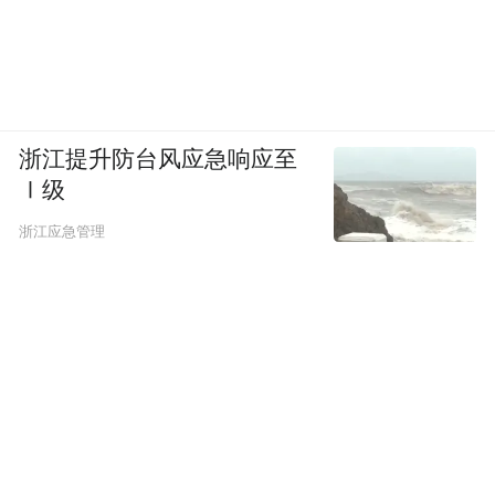
动的人形或半人形机器人，可以提供如家居
清洁、端茶倒水等生活服务。
苹果放弃HomePod，选择打造一个新品类，
浙江提升防台风应急响应至
很大程度上与HomePod的产品定位有关。在
Ⅰ级
家居智能控制和Siri助手外，HomePod的核心
浙江应急管理
其实是一个音箱，在官网介绍页面中，苹果
花了50%的页面比例来介绍产品的音乐性
能。
在苹果的眼中，HomePod首先是一个音
箱，其次才是桌面端Siri和智能家居控制器。