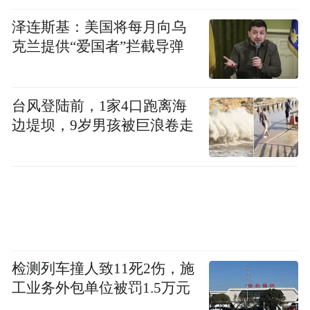
中，利用AirPlay功能进行远程投射，使其成
泽连斯基：美国将每月向乌
为真正的家庭娱乐中心和控制中枢。
克兰提供“爱国者”拦截导弹
倘若这款产品能够接入iOS系统，并与可穿戴
根据
设备互联，将拥有更多功能。例如，
台风登陆前，1家4口跑离海
Apple Watch提供的身体数据，智能调整室
边堤坝，9岁男孩被巨浪卷走
内温度、湿度、浴室水温等，并在用户准备
入睡或醒来时智能关闭或打开窗帘和灯光。
检测列车撞人致11死2伤，施
工业务外包单位被罚1.5万元