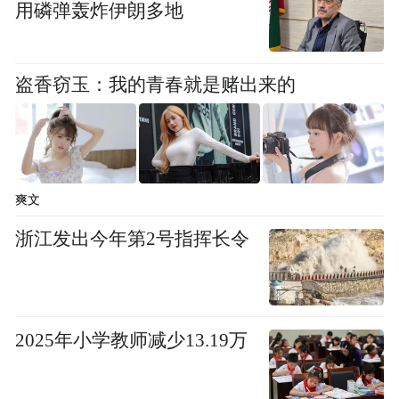
用磷弹轰炸伊朗多地
作为苹果的下一代智能家居中枢，这款产品
预计将拥有完整的Apple Intelligence功能，包
盗香窃玉：我的青春就是赌出来的
括增强版的AI Siri，能够接入HomeKit，直接
控制全屋的智能设备，甚至扩展到macOS及
iOS等系统，成为苹果智能互联生态的一部
分。
爽文
浙江发出今年第2号指挥长令
2025年小学教师减少13.19万