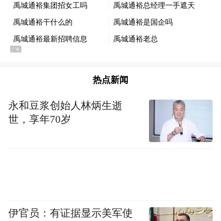
图源：AI生成
此外，预计苹果还会在显示屏上搭载Face
ID、摄像头等多种传感器，使其具备生物信
息认证、周边空间数据收集和实时交互等多
热点新闻
种功能。这款产品与iMac的关系或许更密
切，只是将显示屏模块由固定变成了可移动
永和豆浆创始人林炳生逝
的形态。
世，享年70岁
利用360度旋转的机械臂结合全向麦克风及
摄像头等传感器，这款设备的显示屏可以自
动追踪用户的位置，保持显示屏的正面始终
朝向用户，方便用户浏览屏幕信息或进行触
控操作。
伊官员：有证据显示美军使