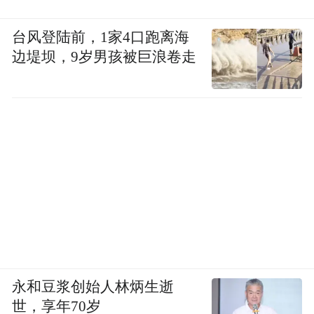
台风登陆前，1家4口跑离海
边堤坝，9岁男孩被巨浪卷走
图源：苹果
而且，HomePod的智能服务实际上都是通过
联网实现的，其本地芯片算力不足以支撑这
些服务的运行。这也意味着，如果想要增加
屏幕、内置更高性能的处理器，就需要对
HomePod进行大刀阔斧地修改。
何况苹果并不打算放弃HomePod，作为目前
永和豆浆创始人林炳生逝
最重要的智能家居设备，HomePod在未来的
世，享年70岁