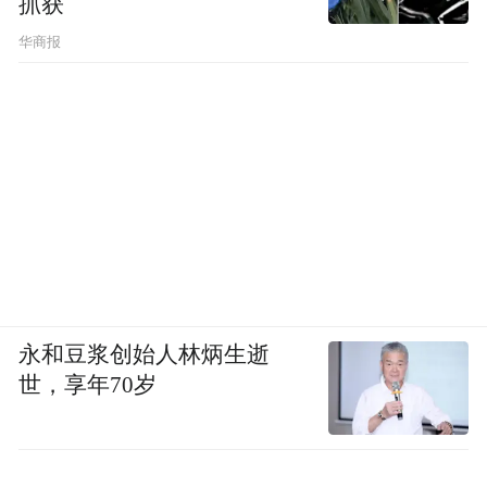
抓获
华商报
苹果的品牌效应和创新能力无疑是其强大的
竞争优势，凭借其独特的设计和优越的用户
体验，iPhone赢得了全球消费者的青睐，成
为最成功的智能手机系列。苹果的桌面机器
人如果能够延续这一传统，并在功能和体验
上带来令人惊艳的创新，确实有可能在市场
上迅速占据一席之地。
现如今拥有完整智能生态的系统早已
但是，
永和豆浆创始人林炳生逝
不止苹果一家企业，微软、安卓、鸿蒙，都
世，享年70岁
在加速搭建各自的智能生态。
其中安卓和鸿
蒙的软硬件落地速度更是远超微软和苹果，