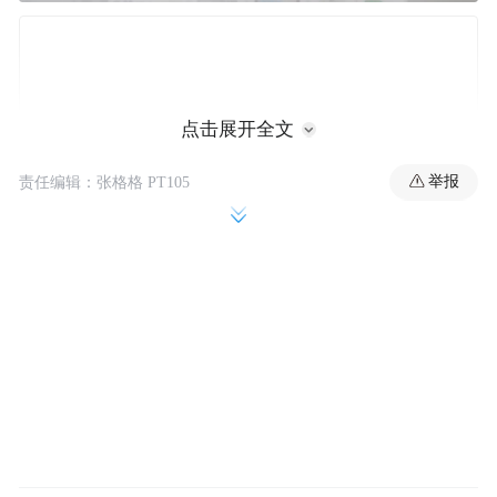
点击展开全文
举报
责任编辑：张格格 PT105
图源：苹果
不过以上都是移动领域的设备，那么桌面端
的AI终端重任又该让哪款产品来承担呢？答
根据最新的爆料，苹果正
案并非HomePod。
在秘密研发一款全新的桌面机器人，它将成