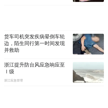
图源：苹果
货车司机突发疾病晕倒车轮
有人猜测，苹果可能会为这款设备添加一个
边，陌生同行第一时间发现
智能AI形象，在与用户互动时表达表情和动
并救助
作，为用户提供更多的情绪价值和更好的使
浙江提升防台风应急响应至
而且，它可以通过摄像头及Face ID
用体验。
Ⅰ级
的双重认证，精准识别使用者的身份，提供
浙江应急管理
个性化服务，比如根据识别出的用户身份，
播报感兴趣的新闻，推荐音乐和影视剧等。
苹果甚至可以将Apple TV集成到这款设备