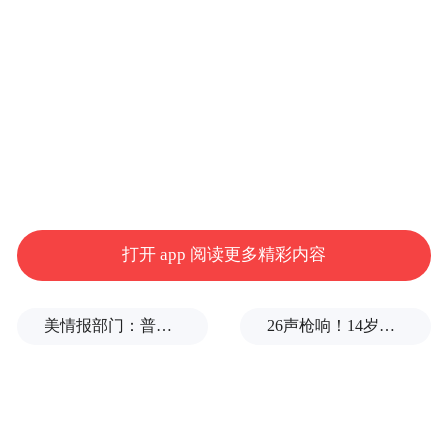
为苹果在家居智能领域的新核心。
苹果的桌面机器人是不是智能音箱升级版？
HomePod是否会被“淘汰”？桌面机器人会不
会成为下一个爆款硬件？这是雷科技想在本
文讨论的主题。
苹果首款AI桌面设备，
打开 app 阅读更多精彩内容
居然是个机器人
美情报部门：普京或发动有限攻击，试探北约集体防御
26声枪响！14岁的初三学生，枪杀了祖父母、老师、学生
此次曝光的苹果桌面机器人，与大家想象中
的“有手有脚”的机器人不太一样。根据知情
人士透露，这款桌面机器人更像是一个拥有