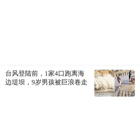
以安卓为例，虽然还无法做到跨品牌的随意
互联，但是借助安卓这个桥梁，跨品牌的互
联互通并非难事。
与此同时，在智能设备领域的探索，中国厂
商的步伐也在加快，利用硬件产业的优势，
国内的AI硬件迭代速度十分惊人，甚至可能
台风登陆前，1家4口跑离海
在未来的两到三年里，完成AI硬件的初步普
边堤坝，9岁男孩被巨浪卷走
及，让智能生态得到跨越式发展。