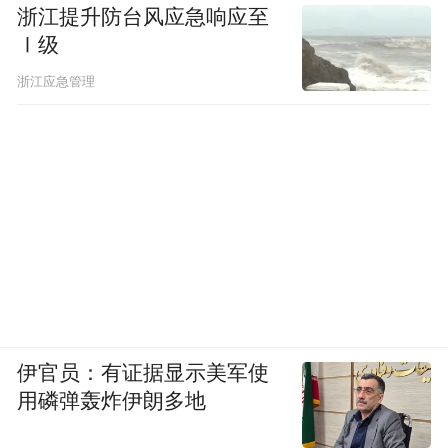
浙江提升防台风应急响应至
Ⅰ级
“特别声明：以上作品内容(包括在内的视频、图片或音
频)为凤凰网旗下自媒体平台“大风号”用户上传并发
浙江应急管理
布，本平台仅提供信息存储空间服务。
Notice: The content above (including the videos,
pictures and audios if any) is uploaded and posted
by the user of Dafeng Hao, which is a social media
platform and merely provides information storage
space services.”
伊官员：有证据显示美军使
用磷弹轰炸伊朗多地