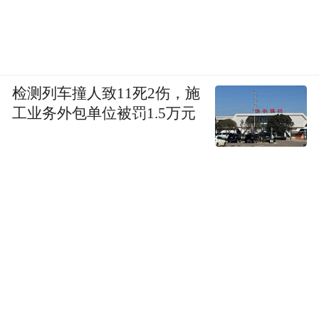
图源：阿里巴巴
检测列车撞人致11死2伤，施
工业务外包单位被罚1.5万元
从产品角度来说，阿里巴巴其实要更激进一
些，选择在智能音箱上全面普及AI大模型，
同时还针对不同的使用场景，推出了不同形
态的AI智能终端。在发布AliGenie平台（天
阿里巴巴就坦言，
猫精灵的操作系统）时，
希望在不增加硬件升级成本的情况下，让平
台去适配更多的设备，让科技进步可以普惠
到所有用户。