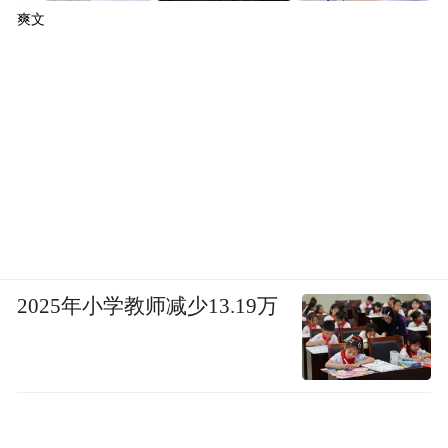
爽文
英寸屏幕的HomePod，并将其定位为智能家
居控制中枢。
然而，关于这款HomePod的消息却几乎为
零，唯一的解释是：苹果否定了这套方案。
，
实际上，今年四月时海外知情人士就透露
苹果已经放弃在现有的智能家居设备上部署
Apple Intelligence，而是决定研发一系列
的机器人设备。
2025年小学教师减少13.19万