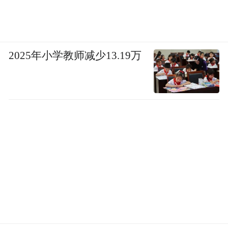
过程只会变得更快。
在这种情况下，苹果的帝国或许没有想象中
的牢靠。现如今，在欧美市场，苹果一直都
2025年小学教师减少13.19万
需要面对谷歌和三星所带来的压力。而在中
国市场，华为、小米等厂商也迫使苹果频繁
且大幅度的降价促销。
如果无法赶上AI硬件的换新潮，那么苹果后
续将会面对更多的压力，也会直接影响
iPhone等产品的销量。在全球智能生态快速
发展的背景下，苹果无疑需要加速推进AI硬
件的发展与普及，才能确保其在全球市场中
的领导地位。