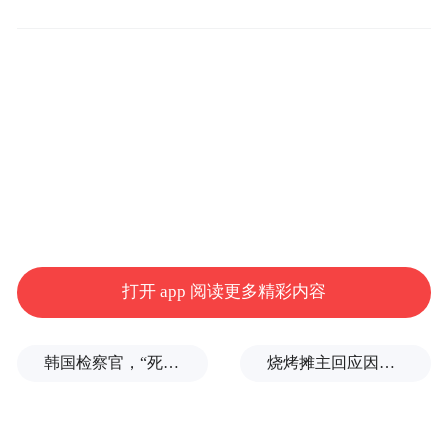
服务，损害美国国家安全。“中国公司常常获
得政府的资金支持，在竞购美国技术资产方
面尤其活跃，”USCC称。
中国驻美大使馆发言人尚未置评。中国官员
此前曾抱怨部分中国投资者在进入美国市场
时会面临障碍。
USCC作出这一建议的背景是，中国投资者正
在大力竞购美国资产，推动因素包括中美之
打开 app 阅读更多精彩内容
间经济的长期失衡，以及中国投资者对国内
市场的担忧和对丰富海外资产的渴望。
韩国检察官，“死”于2026
烧烤摊主回应因撞脸张雪峰走红
美国咨询公司荣鼎集团的数据显示，2016
年，中国已经通过收购和绿地投资直接向美