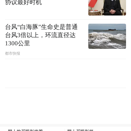
步。CFIUS能够以国家安全为由建议美国总
协议最好时机
统直接驳回交易，奥巴马曾经就针对一家中
国公司这么做过一次。
台风“白海豚”生命史是普通
台风3倍以上，环流直径达
不过，目前还不清楚特朗普是否会利用
1300公里
CFIUS极力限制中国公司的收购交易。一位
都市快报
曾经担任CFIUS委员的前财政部高级官员
称，最新几任美国总统都认为美国的开放投
资政策对经济至关重要，并专注于在其它方
面施加经济压力来解决贸易纠纷。而且，特
朗普本人就是一个主要的外国投资者。(编译/
箫雨)
想看更多国外有意思的、新奇的科技新闻？