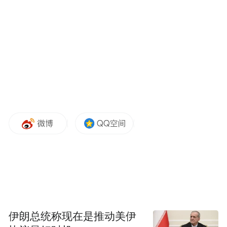
国经济投资了180亿美元，超过了去年全年的
153亿美元，接近10年前投资水平的100倍。
但是美国官员担心中国拒绝外国公司在其国
内市场投资，对美国科技和金融公司施加限
制。与此同时，一些官员和专家警告称，一
些中国公司收购交易可能属于政府主导收购
美国资产计划的一部分，这些资产具有经济
或军事意义。
美国外国投资委员会(CFIUS)负责审查外国投
资交易。今年以来，CFIUS加大了对一些交
易的审查力度，以至于中国投资者望而却
伊朗总统称现在是推动美伊