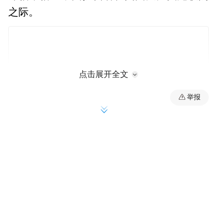
之际。
点击展开全文
举报
USCC在提交给国会的报告中称，当中国国有
企业收购或取得美国公司的实际控制权时就
会出现一个固有的高风险：他们将利用所获
得的技术、情报以及市场支配力为中国政府