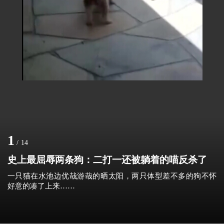
1
/
14
史上最屈辱两条狗：二打一还被躺着的喵反杀了
一只猫在水池边优哉游哉的晒太阳，两只体型差不多的狗不怀
好意的凑了上来……