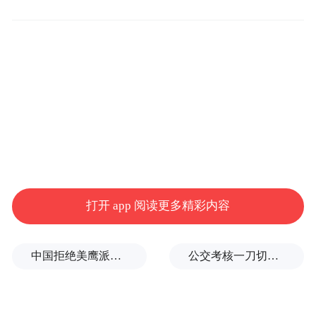
市场经济应是法治经济。实践反复证明，只
有严格执行市场法治规则，才能保证市场秩
序良性发展，才能实现各市场主体互利共
赢。而要确保法治经济顺利运行，需要强有
力监督机构忠实履行“裁判员”角色，才能对
市场经营主体违法违规行为产生有效约束力
和震慑力。
打开 app 阅读更多精彩内容
高通公司垄断行为实际反映了当前外企普遍
存在的两种心态：一是胆大妄为，置法规于
中国拒绝美鹰派副防长访华？弦外之音被热议
公交考核一刀切司机不敢开空调：别把压力转嫁一线员工
不顾的欺行霸市心态。本来高通公司在数年
前遭韩国重罚2.36亿美元，但仍没让其行为