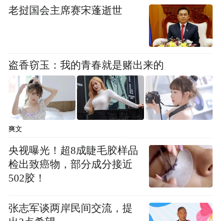
老挝国会主席赛宋蓬逝世
盗香窃玉：我的青春就是赌出来的
爽文
央视曝光！超8成睫毛胶样品
检出致癌物，部分成分接近
502胶！
张志军谈两岸民间交流，提