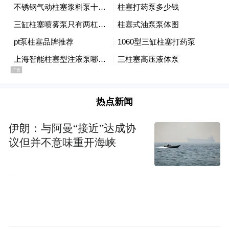
明在日益完善的中国市场监管机制下，企业
更不应存任何蒙混过关的侥幸心态，坚持诚
实守信的市场经营原则，才能立威于市场，
立信于消费者，才能在市场中发展壮大。
且尤须指出的是，自2013年以来，中国反垄
热点新闻
断调查和处罚不断扩围，反垄断进入新常
伊朗：与阿曼“接近”达成协
态，不分行业、企业性质，不论中资企业还
议但并不意味重开海峡
是外企，只要存在垄断行为和事实，违反了
公平竞争，都会受到调查和相应处罚。这也
告诫企业要遵守商业道德和法律，公平买
卖，中国经济法治手段已正在远离涣散和软
弱无力的时代。