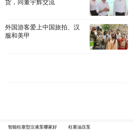
货，同董宇辉交流
信心。腾讯科技通过美股行情系统看到，在
周一盘后交易时段，高通股价大幅上涨了
2.98%，股价显示为69.11美元。当天高通收
外国游客爱上中国旅拍、汉
盘价为67.11美元，小幅上涨了1.15%。由此
服和美甲
看来，遵守市场法规是一种双赢战略。
另一方面，唯有高效廉洁的反垄断机构，高
举反垄断法规利剑，中国市场经济秩序才能
走上健康发展轨道。此次发改委严格按照
《反垄断法》对高通公司进行取证调查，最
终确定该公司涉嫌垄断而处以巨额罚款，这
不仅是发改委依法监管的胜利，也显示中国
法治经济手段不断进步和有力。同时，也表