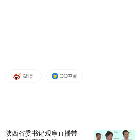
有所收敛。二是打着危机攻关的心态。本来
高通公司涉嫌垄断行为在中国早有反应，可
其不仅没有“悬崖勒马”，反而向国务院反垄
断专家进行暗地利益输送，为其出具所谓“未
垄断”经济学证据。
此次高通被处以巨额罚款，对在中国经营的
外企既是一种警示，也是一种鞭策。一方
面，只有遵守中国市场法规，经营才能长久
稳定。高通公司表示接受发改委处罚，立即
取消垄断经营和歧视性销售手段，既是对自
身问题的正视，也有利于对自身经营利益的
保护，消解国内民众担忧，重塑对企业经营
陕西省委书记观摩直播带