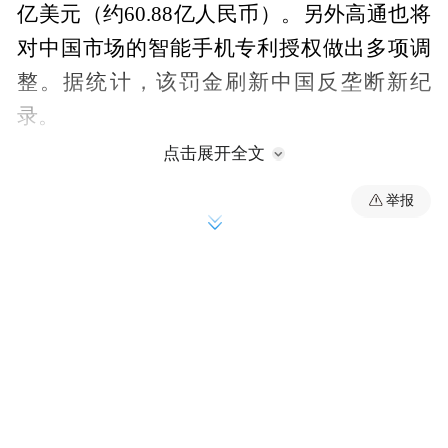
亿美元（约60.88亿人民币）。另外高通也将
对中国市场的智能手机专利授权做出多项调
整。据统计，该罚金刷新中国反垄断新纪
录。
点击展开全文
众所周知，近几年在中国受到反垄断调查的
举报
外国企业不少，2013年8月7日，发改委对美
赞臣、多美滋、合生元、雅培、富仕兰和恒
天然等6家奶粉企业处罚6.69亿元，2014年8
月20日，发改委对住友、矢崎、精工、电
装、NTN和捷太格特等12家日本汽车零部件
和轴承企业处罚12.35亿元等等。