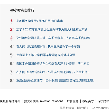
48小时点击排行
1
美副国务卿将于7月25日至26日访华
2
定了！2032年夏季奥运会主办城市为澳大利亚布里斯班
3
郑州地铁被困人员口述：车厢外水有一人多高 车厢内缺氧
4
在人间 | 亲历郑州暴雨：我用皮划艇救了一个孕妇
5
生命至上！第83集团军某旅紧急实施爆破分洪
6
美国常务副国务卿访华为何选在天津？外交部：两个原因
7
在人间 | 红绿灯被淹后，小男孩在路口指路，7位摄影师...
8
重庆姐弟坠亡案细节：凶手欲靠悲情蒙混 警方现场勘察发现...
凤凰新媒体介绍
投资者关系 Investor Relations
广告服务
诚征英才
保护隐
凤凰新媒体
版权所有
Copyright © 