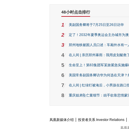
48小时点击排行
1
美副国务卿将于7月25日至26日访华
2
定了！2032年夏季奥运会主办城市为
3
郑州地铁被困人员口述：车厢外水有一
4
在人间 | 亲历郑州暴雨：我用皮划艇救
5
生命至上！第83集团军某旅紧急实施爆
6
美国常务副国务卿访华为何选在天津？
7
在人间 | 红绿灯被淹后，小男孩在路口指
8
重庆姐弟坠亡案细节：凶手欲靠悲情蒙混 
凤凰新媒体介绍
投资者关系 Investor Relations
凤凰