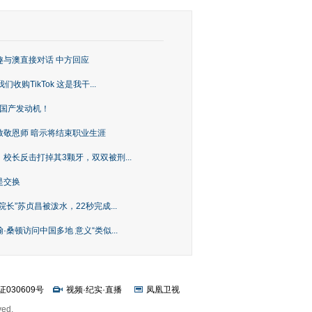
趣与澳直接对话 中方回应
购TikTok 这是我干...
上国产发动机！
致敬恩师 暗示将结束职业生涯
校长反击打掉其3颗牙，双双被刑...
是交换
长”苏贞昌被泼水，22秒完成...
桑顿访问中国多地 意义“类似...
证030609号
视频
·
纪实
·
直播
凤凰卫视
ved.